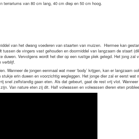
in terrariums van 80 cm lang, 40 cm diep en 50 cm hoog.
middel van het dwang voederen van staarten van muizen. Hiermee kan gestart
dt tussen de vingers vast gehouden en doormiddel van langzaam de staart (dik
e duwen. Vervolgens wordt het dier op een rustige plek gelegd. Het jong zal v
verblijf.
den. Wanneer de jongen eenmaal wat meer ‘body’ krijgen, kan er langzaam ook
in stukje erin duwen en voorzichtig wegleggen. Het jonge dier zal er eerst w
vrij snel zelfstandig gaan eten. Als dat gebeurt, gaat de rest vrij vlot. Wanne
zijn. Van nature eten zij dit. Half volwassen en volwassen dieren eten probl