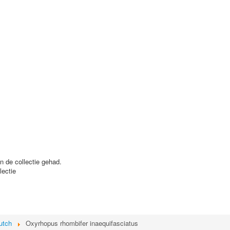
 in de collectie gehad.
lectie
utch
Oxyrhopus rhombifer inaequifasciatus