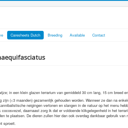
ve
Caresheets Dutch
Breeding
Available
Contact
naequifasciatus
ijze; in een klein glazen terrarium van gemiddeld 30 cm lang, 15 cm breed e
jong zijn (<3 maanden) gezamenlijk gehouden worden. Wanneer ze dan na enke
annibalistische neigingen vertonen en slangen in de natuur op het menu hebben
k cocosvezel, daarnaast zorg ik dat er voldoende klikgelegenheid in het terra
n te plaatsen. De dieren zullen hier dan ook overdag dankbaar gebruik van
t sproeit.