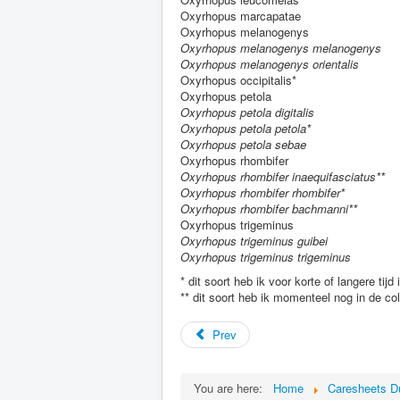
Oxyrhopus marcapatae
Oxyrhopus melanogenys
Oxyrhopus melanogenys melanogenys
Oxyrhopus melanogenys orientalis
Oxyrhopus occipitalis*
Oxyrhopus petola
Oxyrhopus petola digitalis
Oxyrhopus petola petola*
Oxyrhopus petola sebae
Oxyrhopus rhombifer
Oxyrhopus rhombifer inaequifasciatus**
Oxyrhopus rhombifer rhombifer*
Oxyrhopus rhombifer bachmanni**
Oxyrhopus trigeminus
Oxyrhopus trigeminus guibei
Oxyrhopus trigeminus trigeminus
* dit soort heb ik voor korte of langere tijd
** dit soort heb ik momenteel nog in de col
Prev
You are here:
Home
Caresheets D