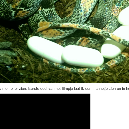
 rhombifer zien. Eerste deel van het filmpje laat ik een mannetje zien en in 