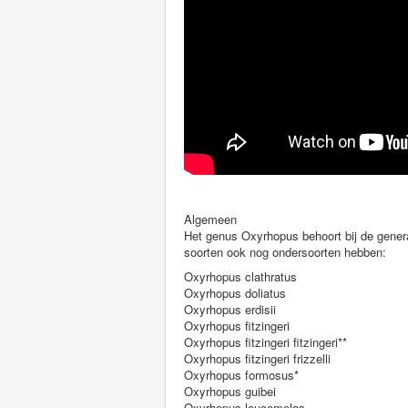
Algemeen
Het genus Oxyrhopus behoort bij de gener
soorten ook nog ondersoorten hebben:
Oxyrhopus clathratus
Oxyrhopus doliatus
Oxyrhopus erdisii
Oxyrhopus fitzingeri
Oxyrhopus fitzingeri fitzingeri**
Oxyrhopus fitzingeri frizzelli
Oxyrhopus formosus*
Oxyrhopus guibei
Oxyrhopus leucomelas