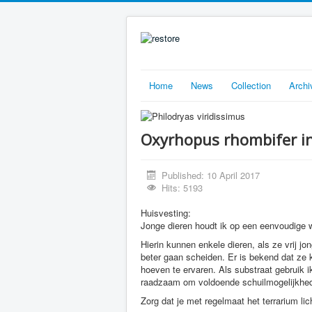
Home
News
Collection
Archi
Oxyrhopus rhombifer i
Published: 10 April 2017
Hits: 5193
Huisvesting:
Jonge dieren houdt ik op een eenvoudige w
Hierin kunnen enkele dieren, als ze vrij 
beter gaan scheiden. Er is bekend dat ze k
hoeven te ervaren. Als substraat gebruik i
raadzaam om voldoende schuilmogelijkhede
Zorg dat je met regelmaat het terrarium lich